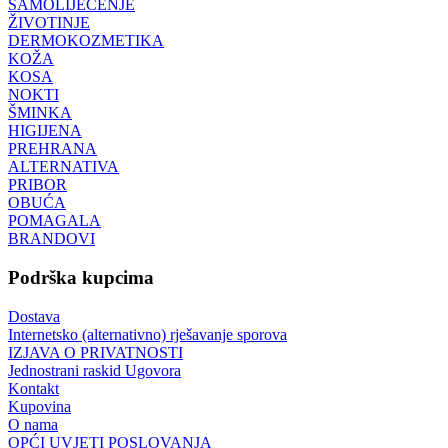
SAMOLIJEČENJE
ŽIVOTINJE
DERMOKOZMETIKA
KOŽA
KOSA
NOKTI
ŠMINKA
HIGIJENA
PREHRANA
ALTERNATIVA
PRIBOR
OBUĆA
POMAGALA
BRANDOVI
Podrška kupcima
Dostava
Internetsko (alternativno) rješavanje sporova
IZJAVA O PRIVATNOSTI
Jednostrani raskid Ugovora
Kontakt
Kupovina
O nama
OPĆI UVJETI POSLOVANJA