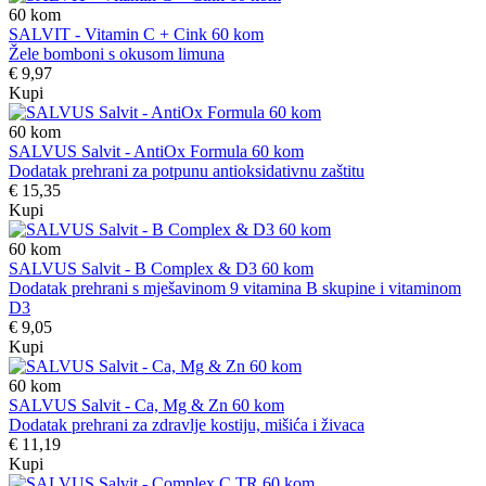
60
kom
SALVIT - Vitamin C + Cink 60 kom
Žele bomboni s okusom limuna
€ 9,97
Kupi
60
kom
SALVUS Salvit - AntiOx Formula 60 kom
Dodatak prehrani za potpunu antioksidativnu zaštitu
€ 15,35
Kupi
60
kom
SALVUS Salvit - B Complex & D3 60 kom
Dodatak prehrani s mješavinom 9 vitamina B skupine i vitaminom
D3
€ 9,05
Kupi
60
kom
SALVUS Salvit - Ca, Mg & Zn 60 kom
Dodatak prehrani za zdravlje kostiju, mišića i živaca
€ 11,19
Kupi