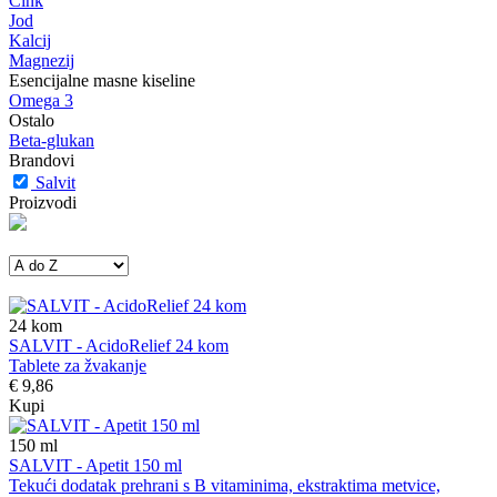
Cink
Jod
Kalcij
Magnezij
Esencijalne masne kiseline
Omega 3
Ostalo
Beta-glukan
Brandovi
Salvit
Proizvodi
24
kom
SALVIT - AcidoRelief 24 kom
Tablete za žvakanje
€ 9,86
Kupi
150
ml
SALVIT - Apetit 150 ml
Tekući dodatak prehrani s B vitaminima, ekstraktima metvice,