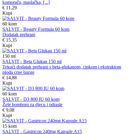
komorača, maslačka, [...]
€ 11,29
Kupi
60
kom
SALVIT - Beauty Formula 60 kom
Dodatak prehrani
€ 15,35
Kupi
150
ml
SALVIT - Beta Glukan 150 ml
Tekući dodatak prehrani s beta-glukanom, cinkom i ekstraktom
ploda crne bazge
€ 14,88
Kupi
60
kom
SALVIT - D3 800 IU 60 kom
Žele bomboni za djecu i odrasle
€ 9,08
Kupi
15
kom
SALVIT - Gastricon 240mg Kapsule A15