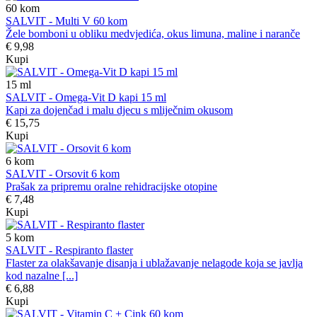
60
kom
SALVIT - Multi V 60 kom
Žele bomboni u obliku medvjedića, okus limuna, maline i naranče
€ 9,98
Kupi
15
ml
SALVIT - Omega-Vit D kapi 15 ml
Kapi za dojenčad i malu djecu s mliječnim okusom
€ 15,75
Kupi
6
kom
SALVIT - Orsovit 6 kom
Prašak za pripremu oralne rehidracijske otopine
€ 7,48
Kupi
5
kom
SALVIT - Respiranto flaster
Flaster za olakšavanje disanja i ublažavanje nelagode koja se javlja
kod nazalne [...]
€ 6,88
Kupi