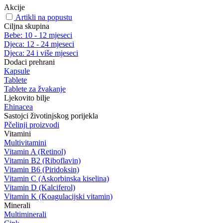
Akcije
Artikli na popustu
Ciljna skupina
Bebe: 10 - 12 mjeseci
Djeca: 12 - 24 mjeseci
Djeca: 24 i više mjeseci
Dodaci prehrani
Kapsule
Tablete
Tablete za žvakanje
Ljekovito bilje
Ehinacea
Sastojci životinjskog porijekla
Pčelinji proizvodi
Vitamini
Multivitamini
Vitamin A (Retinol)
Vitamin B2 (Riboflavin)
Vitamin B6 (Piridoksin)
Vitamin C (Askorbinska kiselina)
Vitamin D (Kalciferol)
Vitamin K (Koagulacijski vitamin)
Minerali
Multiminerali