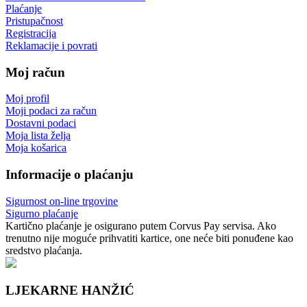
Plaćanje
Pristupačnost
Registracija
Reklamacije i povrati
Moj račun
Moj profil
Moji podaci za račun
Dostavni podaci
Moja lista želja
Moja košarica
Informacije o plaćanju
Sigurnost on-line trgovine
Sigurno plaćanje
Kartično plaćanje je osigurano putem Corvus Pay servisa. Ako
trenutno nije moguće prihvatiti kartice, one neće biti ponuđene kao
sredstvo plaćanja.
LJEKARNE HANŽIĆ