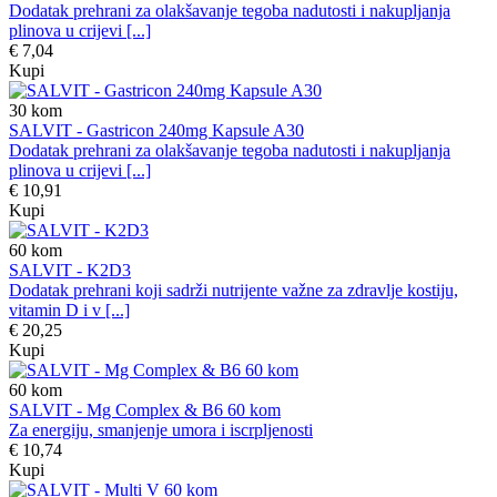
Dodatak prehrani za olakšavanje tegoba nadutosti i nakupljanja
plinova u crijevi [...]
€ 7,04
Kupi
30
kom
SALVIT - Gastricon 240mg Kapsule A30
Dodatak prehrani za olakšavanje tegoba nadutosti i nakupljanja
plinova u crijevi [...]
€ 10,91
Kupi
60
kom
SALVIT - K2D3
Dodatak prehrani koji sadrži nutrijente važne za zdravlje kostiju,
vitamin D i v [...]
€ 20,25
Kupi
60
kom
SALVIT - Mg Complex & B6 60 kom
Za energiju, smanjenje umora i iscrpljenosti
€ 10,74
Kupi