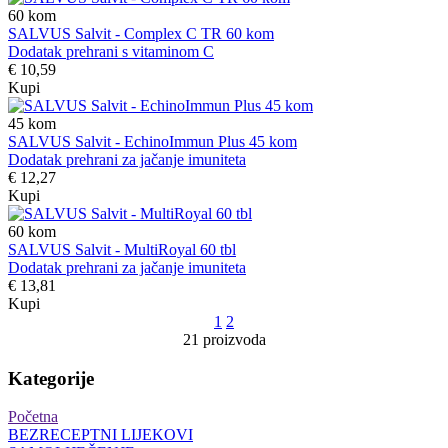
60
kom
SALVUS Salvit - Complex C TR 60 kom
Dodatak prehrani s vitaminom C
€ 10,59
Kupi
45
kom
SALVUS Salvit - EchinoImmun Plus 45 kom
Dodatak prehrani za jačanje imuniteta
€ 12,27
Kupi
60
kom
SALVUS Salvit - MultiRoyal 60 tbl
Dodatak prehrani za jačanje imuniteta
€ 13,81
Kupi
1
2
21 proizvoda
Kategorije
Početna
BEZRECEPTNI LIJEKOVI