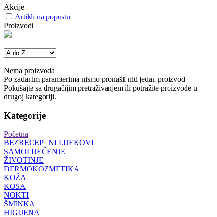
Akcije
Artikli na popustu
Proizvodi
Nema proizvoda
Po zadanim paramterima nismo pronašli niti jedan proizvod.
Pokušajte sa drugačijim pretraživanjem ili potražite proizvode u
drugoj kategoriji.
Kategorije
Početna
BEZRECEPTNI LIJEKOVI
SAMOLIJEČENJE
ŽIVOTINJE
DERMOKOZMETIKA
KOŽA
KOSA
NOKTI
ŠMINKA
HIGIJENA