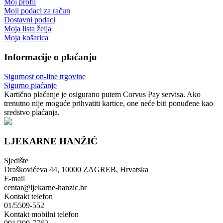
Moj profil
Moji podaci za račun
Dostavni podaci
Moja lista želja
Moja košarica
Informacije o plaćanju
Sigurnost on-line trgovine
Sigurno plaćanje
Kartično plaćanje je osigurano putem Corvus Pay servisa. Ako
trenutno nije moguće prihvatiti kartice, one neće biti ponuđene kao
sredstvo plaćanja.
LJEKARNE HANŽIĆ
Sjedište
Draškovićeva 44, 10000 ZAGREB, Hrvatska
E-mail
centar@ljekarne-hanzic.hr
Kontakt telefon
01/5509-552
Kontakt mobilni telefon