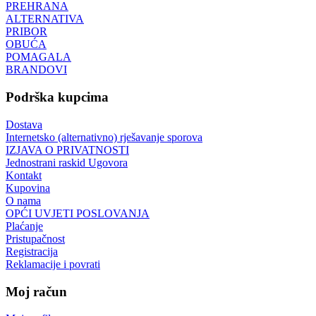
PREHRANA
ALTERNATIVA
PRIBOR
OBUĆA
POMAGALA
BRANDOVI
Podrška kupcima
Dostava
Internetsko (alternativno) rješavanje sporova
IZJAVA O PRIVATNOSTI
Jednostrani raskid Ugovora
Kontakt
Kupovina
O nama
OPĆI UVJETI POSLOVANJA
Plaćanje
Pristupačnost
Registracija
Reklamacije i povrati
Moj račun