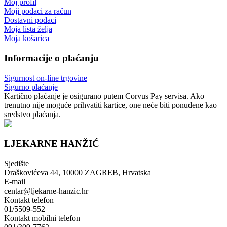
Moj profil
Moji podaci za račun
Dostavni podaci
Moja lista želja
Moja košarica
Informacije o plaćanju
Sigurnost on-line trgovine
Sigurno plaćanje
Kartično plaćanje je osigurano putem Corvus Pay servisa. Ako
trenutno nije moguće prihvatiti kartice, one neće biti ponuđene kao
sredstvo plaćanja.
LJEKARNE HANŽIĆ
Sjedište
Draškovićeva 44, 10000 ZAGREB, Hrvatska
E-mail
centar@ljekarne-hanzic.hr
Kontakt telefon
01/5509-552
Kontakt mobilni telefon