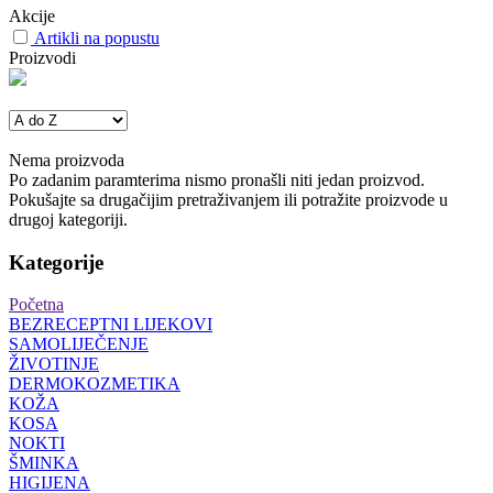
Akcije
Artikli na popustu
Proizvodi
Nema proizvoda
Po zadanim paramterima nismo pronašli niti jedan proizvod.
Pokušajte sa drugačijim pretraživanjem ili potražite proizvode u
drugoj kategoriji.
Kategorije
Početna
BEZRECEPTNI LIJEKOVI
SAMOLIJEČENJE
ŽIVOTINJE
DERMOKOZMETIKA
KOŽA
KOSA
NOKTI
ŠMINKA
HIGIJENA