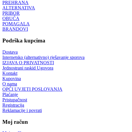
PREHRANA
ALTERNATIVA
PRIBOR
OBUĆA
POMAGALA
BRANDOVI
Podrška kupcima
Dostava
Internetsko (alternativno) rješavanje sporova
IZJAVA O PRIVATNOSTI
Jednostrani raskid Ugovora
Kontakt
Kupovina
O nama
OPĆI UVJETI POSLOVANJA
Plaćanje
Pristupačnost
Registracija
Reklamacije i povrati
Moj račun