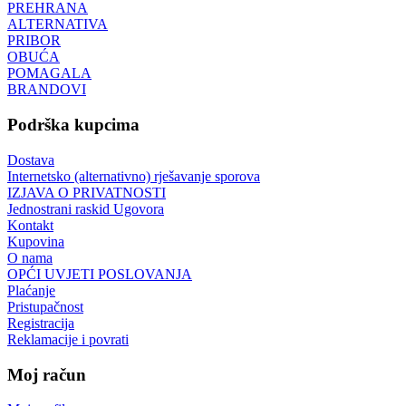
PREHRANA
ALTERNATIVA
PRIBOR
OBUĆA
POMAGALA
BRANDOVI
Podrška kupcima
Dostava
Internetsko (alternativno) rješavanje sporova
IZJAVA O PRIVATNOSTI
Jednostrani raskid Ugovora
Kontakt
Kupovina
O nama
OPĆI UVJETI POSLOVANJA
Plaćanje
Pristupačnost
Registracija
Reklamacije i povrati
Moj račun