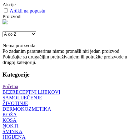
Akcije
Artikli na popustu
Proizvodi
Nema proizvoda
Po zadanim paramterima nismo pronašli niti jedan proizvod.
Pokušajte sa drugačijim pretraživanjem ili potražite proizvode u
drugoj kategoriji.
Kategorije
Početna
BEZRECEPTNI LIJEKOVI
SAMOLIJEČENJE
ŽIVOTINJE
DERMOKOZMETIKA
KOŽA
KOSA
NOKTI
ŠMINKA
HIGIJENA