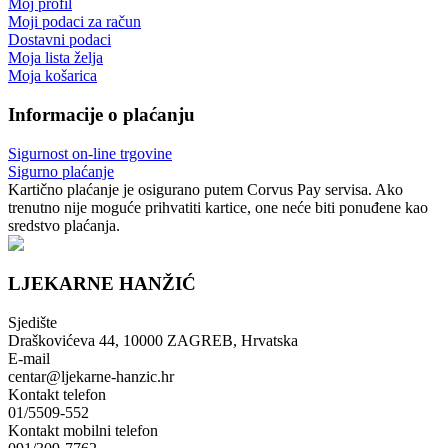
Moj profil
Moji podaci za račun
Dostavni podaci
Moja lista želja
Moja košarica
Informacije o plaćanju
Sigurnost on-line trgovine
Sigurno plaćanje
Kartično plaćanje je osigurano putem Corvus Pay servisa. Ako
trenutno nije moguće prihvatiti kartice, one neće biti ponuđene kao
sredstvo plaćanja.
LJEKARNE HANŽIĆ
Sjedište
Draškovićeva 44, 10000 ZAGREB, Hrvatska
E-mail
centar@ljekarne-hanzic.hr
Kontakt telefon
01/5509-552
Kontakt mobilni telefon