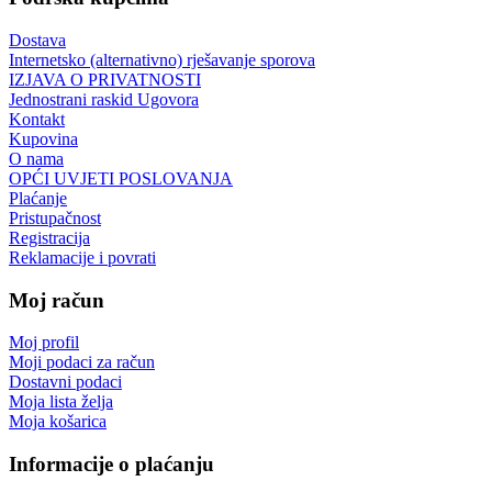
Dostava
Internetsko (alternativno) rješavanje sporova
IZJAVA O PRIVATNOSTI
Jednostrani raskid Ugovora
Kontakt
Kupovina
O nama
OPĆI UVJETI POSLOVANJA
Plaćanje
Pristupačnost
Registracija
Reklamacije i povrati
Moj račun
Moj profil
Moji podaci za račun
Dostavni podaci
Moja lista želja
Moja košarica
Informacije o plaćanju