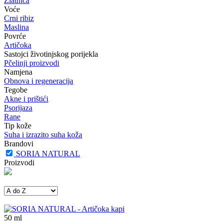
Zlatnica
Voće
Crni ribiz
Maslina
Povrće
Artičoka
Sastojci životinjskog porijekla
Pčelinji proizvodi
Namjena
Obnova i regeneracija
Tegobe
Akne i prištići
Psorijaza
Rane
Tip kože
Suha i izrazito suha koža
Brandovi
SORIA NATURAL
Proizvodi
50
ml