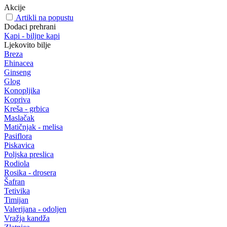
Akcije
Artikli na popustu
Dodaci prehrani
Kapi - biljne kapi
Ljekovito bilje
Breza
Ehinacea
Ginseng
Glog
Konopljika
Kopriva
Kreša - grbica
Maslačak
Matičnjak - melisa
Pasiflora
Piskavica
Poljska preslica
Rodiola
Rosika - drosera
Šafran
Tetivika
Timijan
Valerijana - odoljen
Vražja kandža