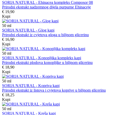
SORIA NATURAL - Ehinacea kompleks Composor 08
Prirodni ekstrakt nadzemnog dijela purpurne Ehinaceje
€ 19,90
Kupi
50
ml
SORIA NATURAL - Glog kapi
Prirodni ekstrakt iz cvjetova gloga u biljnom glicerinu
€ 16,90
Kupi
50
ml
SORIA NATURAL - Konopljika kompleks kapi
Prirodni ekstrakt plodova konopljike u biljnom glicerinu
€ 18,90
Kupi
50
ml
SORIA NATURAL - Kopriva kapi
Prirodni ekstrakt iz listova i cvjetova koprive u biljnom glicerinu
€ 18,25
Kupi
50
ml
SORIA NATURAL - Kreša kapi