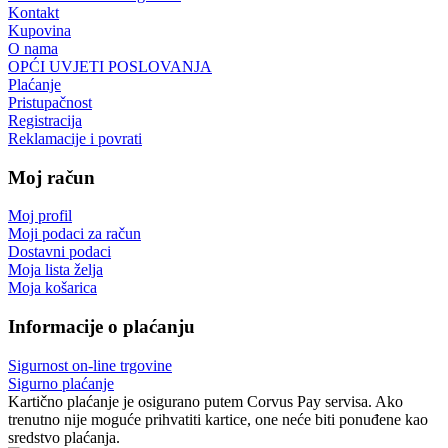
Kontakt
Kupovina
O nama
OPĆI UVJETI POSLOVANJA
Plaćanje
Pristupačnost
Registracija
Reklamacije i povrati
Moj račun
Moj profil
Moji podaci za račun
Dostavni podaci
Moja lista želja
Moja košarica
Informacije o plaćanju
Sigurnost on-line trgovine
Sigurno plaćanje
Kartično plaćanje je osigurano putem Corvus Pay servisa. Ako
trenutno nije moguće prihvatiti kartice, one neće biti ponuđene kao
sredstvo plaćanja.