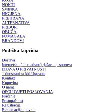
KOSA
NOKTI
ŠMINKA
HIGIJENA
PREHRANA
ALTERNATIVA
PRIBOR
OBUĆA
POMAGALA
BRANDOVI
Podrška kupcima
Dostava
Internetsko (alternativno) rješavanje sporova
IZJAVA O PRIVATNOSTI
Jednostrani raskid Ugovora
Kontakt
Kupovina
O nama
OPĆI UVJETI POSLOVANJA
Plaćanje
Pristupačnost
Registracija
Reklamacije i povrati