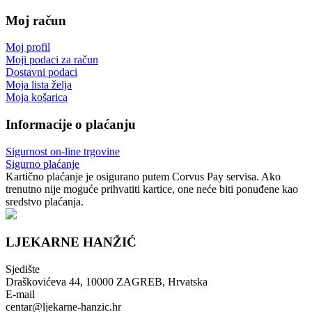
Moj račun
Moj profil
Moji podaci za račun
Dostavni podaci
Moja lista želja
Moja košarica
Informacije o plaćanju
Sigurnost on-line trgovine
Sigurno plaćanje
Kartično plaćanje je osigurano putem Corvus Pay servisa. Ako
trenutno nije moguće prihvatiti kartice, one neće biti ponuđene kao
sredstvo plaćanja.
LJEKARNE HANŽIĆ
Sjedište
Draškovićeva 44, 10000 ZAGREB, Hrvatska
E-mail
centar@ljekarne-hanzic.hr