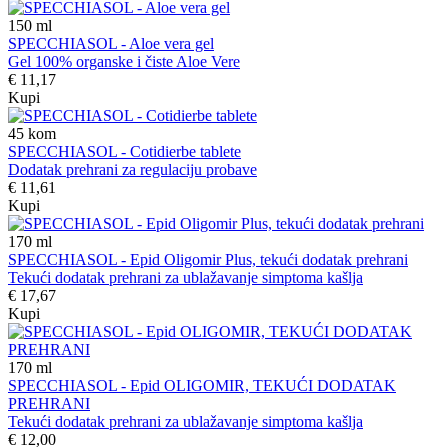
150
ml
SPECCHIASOL - Aloe vera gel
Gel 100% organske i čiste Aloe Vere
€ 11,17
Kupi
45
kom
SPECCHIASOL - Cotidierbe tablete
Dodatak prehrani za regulaciju probave
€ 11,61
Kupi
170
ml
SPECCHIASOL - Epid Oligomir Plus, tekući dodatak prehrani
Tekući dodatak prehrani za ublažavanje simptoma kašlja
€ 17,67
Kupi
170
ml
SPECCHIASOL - Epid OLIGOMIR, TEKUĆI DODATAK
PREHRANI
Tekući dodatak prehrani za ublažavanje simptoma kašlja
€ 12,00