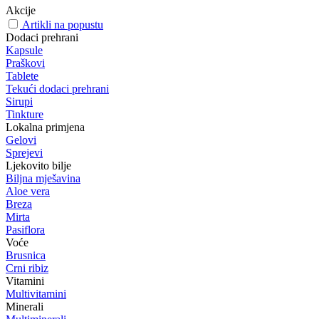
Akcije
Artikli na popustu
Dodaci prehrani
Kapsule
Praškovi
Tablete
Tekući dodaci prehrani
Sirupi
Tinkture
Lokalna primjena
Gelovi
Sprejevi
Ljekovito bilje
Biljna mješavina
Aloe vera
Breza
Mirta
Pasiflora
Voće
Brusnica
Crni ribiz
Vitamini
Multivitamini
Minerali