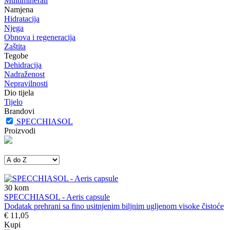
Multiminerali
Namjena
Hidratacija
Njega
Obnova i regeneracija
Zaštita
Tegobe
Dehidracija
Nadraženost
Nepravilnosti
Dio tijela
Tijelo
Brandovi
SPECCHIASOL
Proizvodi
30
kom
SPECCHIASOL - Aeris capsule
Dodatak prehrani sa fino usitnjenim biljnim ugljenom visoke čistoće
€ 11,05
Kupi