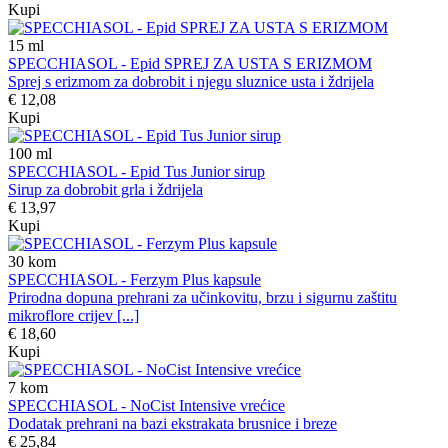
Kupi
15
ml
SPECCHIASOL - Epid SPREJ ZA USTA S ERIZMOM
Sprej s erizmom za dobrobit i njegu sluznice usta i ždrijela
€ 12,08
Kupi
100
ml
SPECCHIASOL - Epid Tus Junior sirup
Sirup za dobrobit grla i ždrijela
€ 13,97
Kupi
30
kom
SPECCHIASOL - Ferzym Plus kapsule
Prirodna dopuna prehrani za učinkovitu, brzu i sigurnu zaštitu
mikroflore crijev [...]
€ 18,60
Kupi
7
kom
SPECCHIASOL - NoCist Intensive vrećice
Dodatak prehrani na bazi ekstrakata brusnice i breze
€ 25,84