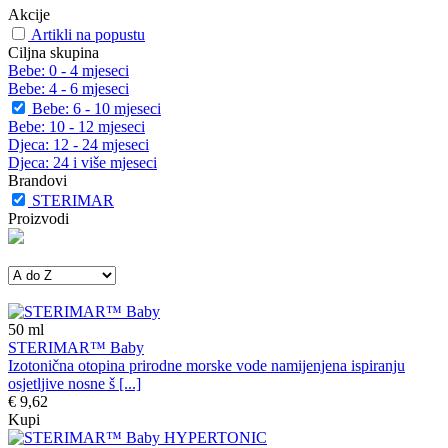
Akcije
Artikli na popustu
Ciljna skupina
Bebe: 0 - 4 mjeseci
Bebe: 4 - 6 mjeseci
Bebe: 6 - 10 mjeseci
Bebe: 10 - 12 mjeseci
Djeca: 12 - 24 mjeseci
Djeca: 24 i više mjeseci
Brandovi
STERIMAR
Proizvodi
50
ml
STERIMAR™ Baby
Izotonična otopina prirodne morske vode namijenjena ispiranju
osjetljive nosne š [...]
€ 9,62
Kupi