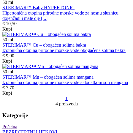
50
ml
STERIMAR™ Baby HYPERTONIC
Hipertonična otopina prirodne morske vode za nosnu sluznicu
dojenčadi i male dje [...]
€ 10,50
Kupi
50
ml
STERIMAR™ Cu – obogaćen solima bakra
Izotonična otopina prirodne morske vode obogaćena solima bakra
€ 9,90
Kupi
50
ml
STERIMAR™ Mn – obogaćen solima mangana
Izotonična otopina prirodne morske vode s dodatkom soli mangana
€ 7,70
Kupi
1
4 proizvoda
Kategorije
Početna
BEZRECEPTNI LIJEKOVI