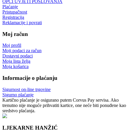
OPĆI UVJETI POSLOVANJA
Plaćanje
Pristupačnost
Registracija
Reklamacije i povrati
Moj račun
Moj profil
Moji podaci za račun
Dostavni podaci
Moja lista želja
Moja košarica
Informacije o plaćanju
Sigurnost on-line trgovine
Sigurno plaćanje
Kartično plaćanje je osigurano putem Corvus Pay servisa. Ako
trenutno nije moguće prihvatiti kartice, one neće biti ponuđene kao
sredstvo plaćanja.
LJEKARNE HANŽIĆ