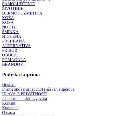
SAMOLIJEČENJE
ŽIVOTINJE
DERMOKOZMETIKA
KOŽA
KOSA
NOKTI
ŠMINKA
HIGIJENA
PREHRANA
ALTERNATIVA
PRIBOR
OBUĆA
POMAGALA
BRANDOVI
Podrška kupcima
Dostava
Internetsko (alternativno) rješavanje sporova
IZJAVA O PRIVATNOSTI
Jednostrani raskid Ugovora
Kontakt
Kupovina
O nama