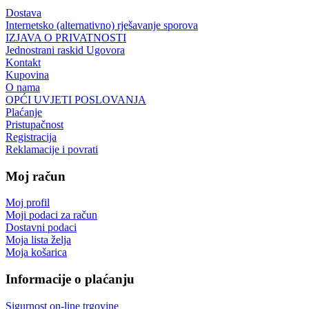
Dostava
Internetsko (alternativno) rješavanje sporova
IZJAVA O PRIVATNOSTI
Jednostrani raskid Ugovora
Kontakt
Kupovina
O nama
OPĆI UVJETI POSLOVANJA
Plaćanje
Pristupačnost
Registracija
Reklamacije i povrati
Moj račun
Moj profil
Moji podaci za račun
Dostavni podaci
Moja lista želja
Moja košarica
Informacije o plaćanju
Sigurnost on-line trgovine