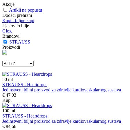
Akcije
Artikli na popustu
Dodaci prehrani
Kapi - biljne kapi
Ljekovito bilje
Glog
Brandovi
STRAUSS
Proizvodi
50
ml
STRAUSS - Heartdrops
Jedinstveni biljni proizvod za zdravlje kardiovaskularnog sustava
€ 47,03
Kupi
100
ml
STRAUSS - Heartdrops
Jedinstveni biljni proizvod za zdravlje kardiovaskularnog sustava
€ 84,66