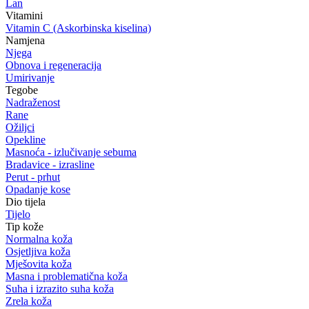
Lan
Vitamini
Vitamin C (Askorbinska kiselina)
Namjena
Njega
Obnova i regeneracija
Umirivanje
Tegobe
Nadraženost
Rane
Ožiljci
Opekline
Masnoća - izlučivanje sebuma
Bradavice - izrasline
Perut - prhut
Opadanje kose
Dio tijela
Tijelo
Tip kože
Normalna koža
Osjetljiva koža
Mješovita koža
Masna i problematična koža
Suha i izrazito suha koža
Zrela koža