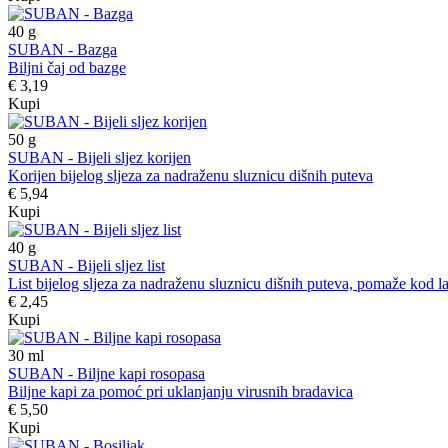
40
g
SUBAN - Bazga
Biljni čaj od bazge
€ 3,19
Kupi
50
g
SUBAN - Bijeli sljez korijen
Korijen bijelog sljeza za nadraženu sluznicu dišnih puteva
€ 5,94
Kupi
40
g
SUBAN - Bijeli sljez list
List bijelog sljeza za nadraženu sluznicu dišnih puteva, pomaže kod lak
€ 2,45
Kupi
30
ml
SUBAN - Biljne kapi rosopasa
Biljne kapi za pomoć pri uklanjanju virusnih bradavica
€ 5,50
Kupi