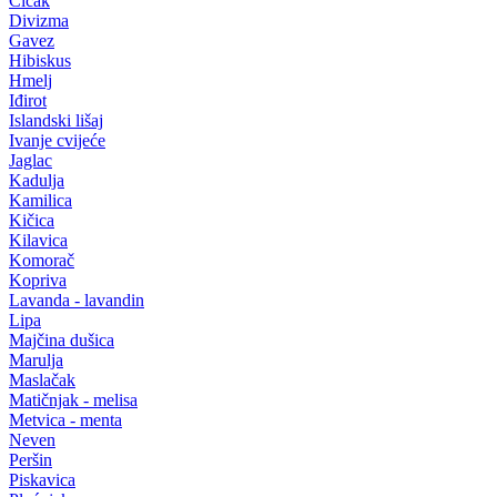
Čičak
Divizma
Gavez
Hibiskus
Hmelj
Iđirot
Islandski lišaj
Ivanje cvijeće
Jaglac
Kadulja
Kamilica
Kičica
Kilavica
Komorač
Kopriva
Lavanda - lavandin
Lipa
Majčina dušica
Marulja
Maslačak
Matičnjak - melisa
Metvica - menta
Neven
Peršin
Piskavica