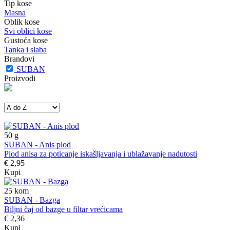
Tip kose
Masna
Oblik kose
Svi oblici kose
Gustoća kose
Tanka i slaba
Brandovi
SUBAN
Proizvodi
50
g
SUBAN - Anis plod
Plod anisa za poticanje iskašljavanja i ublažavanje nadutosti
€ 2,95
Kupi
25
kom
SUBAN - Bazga
Biljni čaj od bazge u filtar vrećicama
€ 2,36
Kupi