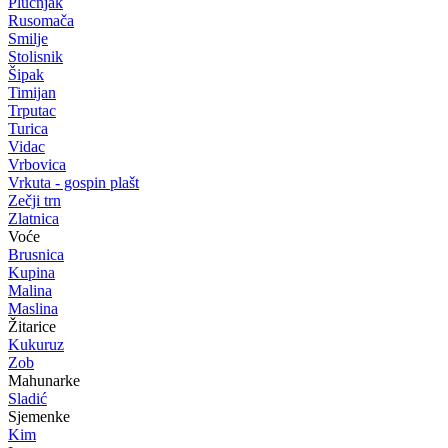
Plućnjak
Rusomača
Smilje
Stolisnik
Šipak
Timijan
Trputac
Turica
Vidac
Vrbovica
Vrkuta - gospin plašt
Zečji trn
Zlatnica
Voće
Brusnica
Kupina
Malina
Maslina
Žitarice
Kukuruz
Zob
Mahunarke
Sladić
Sjemenke
Kim