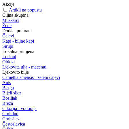
Akcije
Artikli na popustu
Ciljna skupina
Muškarci
Žene
Dodaci prehrani
Čajevi
Kapi - biljne kapi
Sirupi
Lokalna primjena
Losioni
Oblozi
Ljekovita ulja - macerati
Ljekovito bilje
Camellia sinensis - zeleni čajevi
Anis
Bazga
Bijeli sljez
Bosiljak
Breza
Cikorija - vodopija
Crni dud
Crni sljez
Čestoslavica