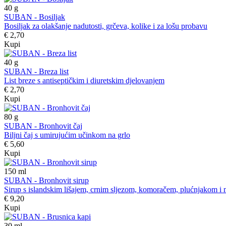
40
g
SUBAN - Bosiljak
Bosiljak za olakšanje nadutosti, grčeva, kolike i za lošu probavu
€ 2,70
Kupi
40
g
SUBAN - Breza list
List breze s antiseptičkim i diuretskim djelovanjem
€ 2,70
Kupi
80
g
SUBAN - Bronhovit čaj
Biljni čaj s umirujućim učinkom na grlo
€ 5,60
Kupi
150
ml
SUBAN - Bronhovit sirup
Sirup s islandskim lišajem, crnim sljezom, komoračem, plućnjakom i m
€ 9,20
Kupi
30
ml