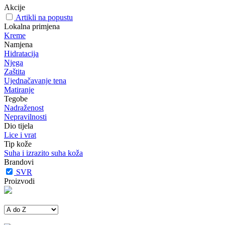
Akcije
Artikli na popustu
Lokalna primjena
Kreme
Namjena
Hidratacija
Njega
Zaštita
Ujednačavanje tena
Matiranje
Tegobe
Nadraženost
Nepravilnosti
Dio tijela
Lice i vrat
Tip kože
Suha i izrazito suha koža
Brandovi
SVR
Proizvodi