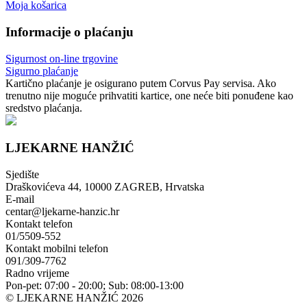
Moja košarica
Informacije o plaćanju
Sigurnost on-line trgovine
Sigurno plaćanje
Kartično plaćanje je osigurano putem Corvus Pay servisa. Ako
trenutno nije moguće prihvatiti kartice, one neće biti ponuđene kao
sredstvo plaćanja.
LJEKARNE HANŽIĆ
Sjedište
Draškovićeva 44, 10000 ZAGREB, Hrvatska
E-mail
centar@ljekarne-hanzic.hr
Kontakt telefon
01/5509-552
Kontakt mobilni telefon
091/309-7762
Radno vrijeme
Pon-pet: 07:00 - 20:00; Sub: 08:00-13:00
© LJEKARNE HANŽIĆ 2026