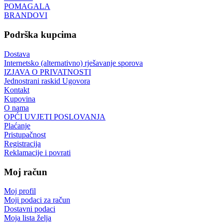
POMAGALA
BRANDOVI
Podrška kupcima
Dostava
Internetsko (alternativno) rješavanje sporova
IZJAVA O PRIVATNOSTI
Jednostrani raskid Ugovora
Kontakt
Kupovina
O nama
OPĆI UVJETI POSLOVANJA
Plaćanje
Pristupačnost
Registracija
Reklamacije i povrati
Moj račun
Moj profil
Moji podaci za račun
Dostavni podaci
Moja lista želja