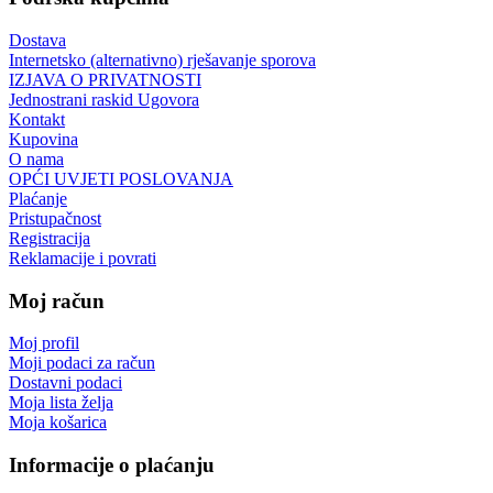
Dostava
Internetsko (alternativno) rješavanje sporova
IZJAVA O PRIVATNOSTI
Jednostrani raskid Ugovora
Kontakt
Kupovina
O nama
OPĆI UVJETI POSLOVANJA
Plaćanje
Pristupačnost
Registracija
Reklamacije i povrati
Moj račun
Moj profil
Moji podaci za račun
Dostavni podaci
Moja lista želja
Moja košarica
Informacije o plaćanju