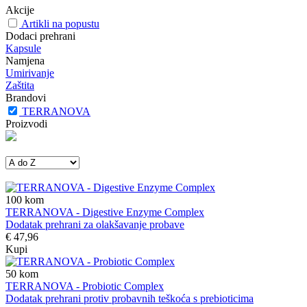
Akcije
Artikli na popustu
Dodaci prehrani
Kapsule
Namjena
Umirivanje
Zaštita
Brandovi
TERRANOVA
Proizvodi
100
kom
TERRANOVA - Digestive Enzyme Complex
Dodatak prehrani za olakšavanje probave
€ 47,96
Kupi
50
kom
TERRANOVA - Probiotic Complex
Dodatak prehrani protiv probavnih teškoća s prebioticima