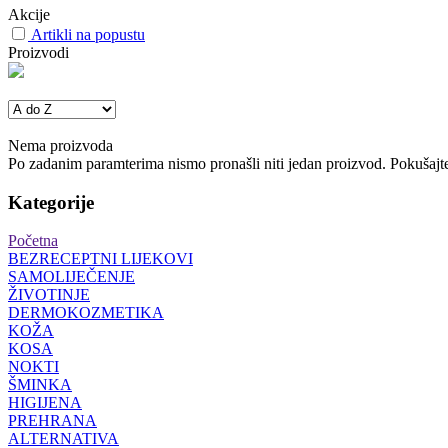
Akcije
Artikli na popustu
Proizvodi
Nema proizvoda
Po zadanim paramterima nismo pronašli niti jedan proizvod. Pokušajte 
Kategorije
Početna
BEZRECEPTNI LIJEKOVI
SAMOLIJEČENJE
ŽIVOTINJE
DERMOKOZMETIKA
KOŽA
KOSA
NOKTI
ŠMINKA
HIGIJENA
PREHRANA
ALTERNATIVA