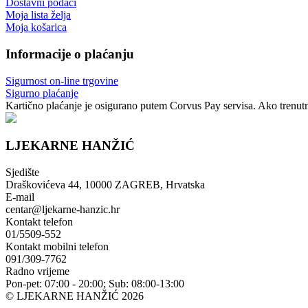
Dostavni podaci
Moja lista želja
Moja košarica
Informacije o plaćanju
Sigurnost on-line trgovine
Sigurno plaćanje
Kartično plaćanje je osigurano putem Corvus Pay servisa. Ako trenutno
LJEKARNE HANŽIĆ
Sjedište
Draškovićeva 44, 10000 ZAGREB, Hrvatska
E-mail
centar@ljekarne-hanzic.hr
Kontakt telefon
01/5509-552
Kontakt mobilni telefon
091/309-7762
Radno vrijeme
Pon-pet: 07:00 - 20:00; Sub: 08:00-13:00
© LJEKARNE HANŽIĆ 2026