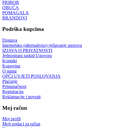
PRIBOR
OBUĆA
POMAGALA
BRANDOVI
Podrška kupcima
Dostava
Internetsko (alternativno) rješavanje sporova
IZJAVA O PRIVATNOSTI
Jednostrani raskid Ugovora
Kontakt
Kupovina
O nama
OPĆI UVJETI POSLOVANJA
Plaćanje
Pristupačnost
Registracija
Reklamacije i povrati
Moj račun
Moj profil
Moji podaci za račun