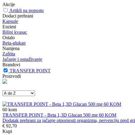
Akcije
Artikli na popustu
Dodaci prehrani
Kapsule
Enzimi
Biljni kvasac
Ostalo
Beta-glukan
Namjena
Zaštita
Jačanje i osnaživanje
Brandovi
TRANSFER POINT
Proizvodi
60
kom
TRANSFER POINT - Beta 1,3D Glucan 500 mg 60 KOM
Dodatak prehrani za jačanje otpornosti organizma, pervenciju pred gri
€ 92,70
Kupi