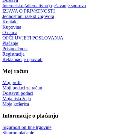
Dostava
Internetsko (alternativno) rješavanje sporova
IZJAVA O PRIVATNOSTI
Jednostrani raskid Ugovora
Kontakt
Kupovina
O nama
OPĆI UVJETI POSLOVANJA
Plaćanje
Pristupačnost
Registracija
Reklamacije i povrati
Moj račun
Moj profil
Moji podaci za račun
Dostavni podaci
Moja lista želja
Moja košarica
Informacije o plaćanju
Sigurnost on-line trgovine
Sigurno plaćanje