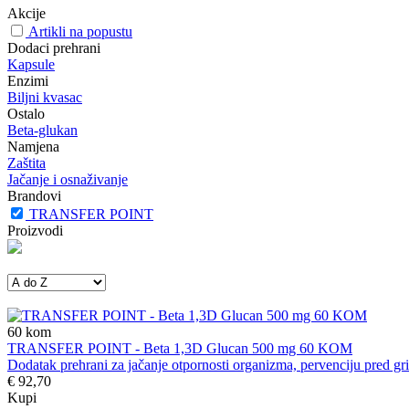
Akcije
Artikli na popustu
Dodaci prehrani
Kapsule
Enzimi
Biljni kvasac
Ostalo
Beta-glukan
Namjena
Zaštita
Jačanje i osnaživanje
Brandovi
TRANSFER POINT
Proizvodi
60
kom
TRANSFER POINT - Beta 1,3D Glucan 500 mg 60 KOM
Dodatak prehrani za jačanje otpornosti organizma, pervenciju pred gri
€ 92,70
Kupi