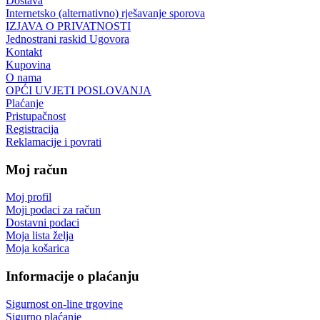
Dostava
Internetsko (alternativno) rješavanje sporova
IZJAVA O PRIVATNOSTI
Jednostrani raskid Ugovora
Kontakt
Kupovina
O nama
OPĆI UVJETI POSLOVANJA
Plaćanje
Pristupačnost
Registracija
Reklamacije i povrati
Moj račun
Moj profil
Moji podaci za račun
Dostavni podaci
Moja lista želja
Moja košarica
Informacije o plaćanju
Sigurnost on-line trgovine
Sigurno plaćanje