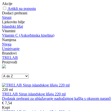
Akcije
Artikli na popustu
Dodaci prehrani
Sirupi
Ljekovito bilje
Islandski lišaj
Vitamini
Vitamin C (Askorbinska kiselina)
Namjena
Njega
Umirivanje
Brandovi
TRELAB
Proizvodi
220
ml
TRELAB Sirup islandskog lišaja 220 ml
Dodatak prehrani za ublažavanje nadražajnog kašlja s okusom naranč
€ 7,54
Kupi