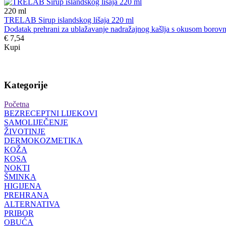
220
ml
TRELAB Sirup islandskog lišaja 220 ml
Dodatak prehrani za ublažavanje nadražajnog kašlja s okusom borovn
€ 7,54
Kupi
Kategorije
Početna
BEZRECEPTNI LIJEKOVI
SAMOLIJEČENJE
ŽIVOTINJE
DERMOKOZMETIKA
KOŽA
KOSA
NOKTI
ŠMINKA
HIGIJENA
PREHRANA
ALTERNATIVA
PRIBOR
OBUĆA