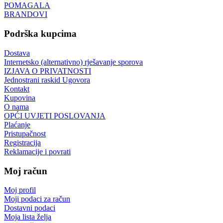
POMAGALA
BRANDOVI
Podrška kupcima
Dostava
Internetsko (alternativno) rješavanje sporova
IZJAVA O PRIVATNOSTI
Jednostrani raskid Ugovora
Kontakt
Kupovina
O nama
OPĆI UVJETI POSLOVANJA
Plaćanje
Pristupačnost
Registracija
Reklamacije i povrati
Moj račun
Moj profil
Moji podaci za račun
Dostavni podaci
Moja lista želja