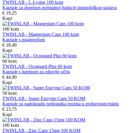
TWINLAB - L-Lysine 100 kom
Kapsule za doprinos normalnoj funkciji imunološkog sustava
€ 19,25
Kupi
100
kom
TWINLAB - Magnesium Caps 100 kom
Kapsule s magnezijom
€ 18,49
Kupi
60
kom
TWINLAB - Ocuguard Plus 60 kom
Kapsule s luteinom za zdravlje očiju
€ 44,90
Kupi
50
kom
TWINLAB - Super Enzyme Caps 50 KOM
Kapsule za nadoknadu nedostatka enzima u probavnom traktu
€ 23,75
Kupi
100
kom
TWINLAB - Zinc Caps 15mg 100 KOM