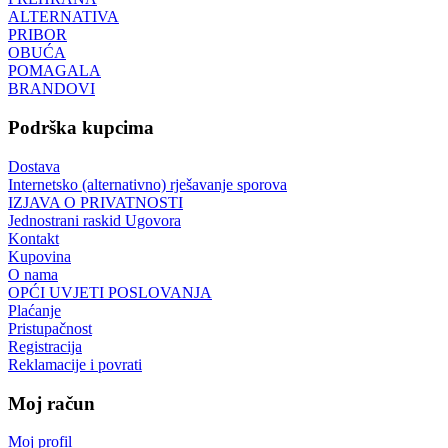
ALTERNATIVA
PRIBOR
OBUĆA
POMAGALA
BRANDOVI
Podrška kupcima
Dostava
Internetsko (alternativno) rješavanje sporova
IZJAVA O PRIVATNOSTI
Jednostrani raskid Ugovora
Kontakt
Kupovina
O nama
OPĆI UVJETI POSLOVANJA
Plaćanje
Pristupačnost
Registracija
Reklamacije i povrati
Moj račun
Moj profil