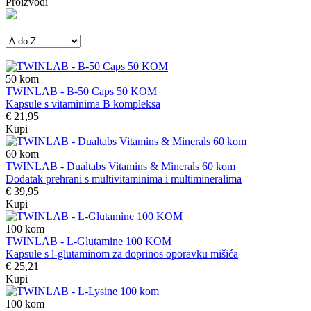
Proizvodi
50
kom
TWINLAB - B-50 Caps 50 KOM
Kapsule s vitaminima B kompleksa
€ 21,95
Kupi
60
kom
TWINLAB - Dualtabs Vitamins & Minerals 60 kom
Dodatak prehrani s multivitaminima i multimineralima
€ 39,95
Kupi
100
kom
TWINLAB - L-Glutamine 100 KOM
Kapsule s l-glutaminom za doprinos oporavku mišića
€ 25,21
Kupi
100
kom