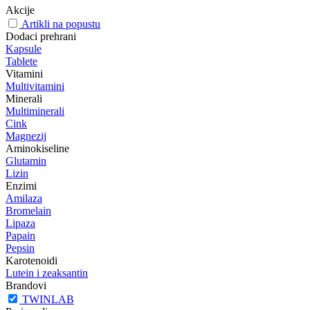
Akcije
Artikli na popustu
Dodaci prehrani
Kapsule
Tablete
Vitamini
Multivitamini
Minerali
Multiminerali
Cink
Magnezij
Aminokiseline
Glutamin
Lizin
Enzimi
Amilaza
Bromelain
Lipaza
Papain
Pepsin
Karotenoidi
Lutein i zeaksantin
Brandovi
TWINLAB