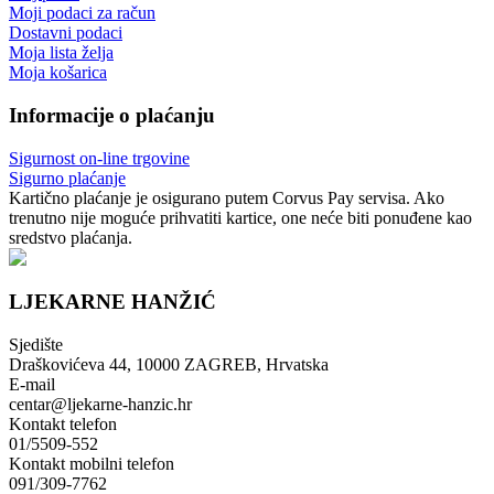
Moji podaci za račun
Dostavni podaci
Moja lista želja
Moja košarica
Informacije o plaćanju
Sigurnost on-line trgovine
Sigurno plaćanje
Kartično plaćanje je osigurano putem Corvus Pay servisa. Ako
trenutno nije moguće prihvatiti kartice, one neće biti ponuđene kao
sredstvo plaćanja.
LJEKARNE HANŽIĆ
Sjedište
Draškovićeva 44, 10000 ZAGREB, Hrvatska
E-mail
centar@ljekarne-hanzic.hr
Kontakt telefon
01/5509-552
Kontakt mobilni telefon
091/309-7762