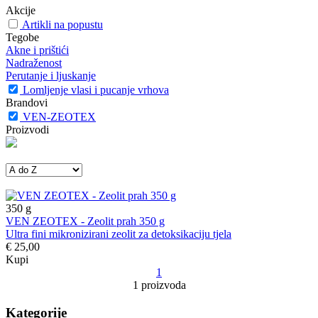
Akcije
Artikli na popustu
Tegobe
Akne i prištići
Nadraženost
Perutanje i ljuskanje
Lomljenje vlasi i pucanje vrhova
Brandovi
VEN-ZEOTEX
Proizvodi
350
g
VEN ZEOTEX - Zeolit prah 350 g
Ultra fini mikronizirani zeolit za detoksikaciju tjela
€ 25,00
Kupi
1
1 proizvoda
Kategorije