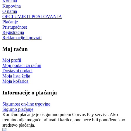
Kontakt
Kupovina
O nama
OPĆI UVJETI POSLOVANJA
Plaćanje
Pristupačnost
Registracija
Reklamacije i povrati
Moj račun
Moj profil
Moji podaci za račun
Dostavni podaci
Moja lista želja
Moja košarica
Informacije o plaćanju
Sigurnost on-line trgovine
Sigurno plaćanje
Kartično plaćanje je osigurano putem Corvus Pay servisa. Ako
trenutno nije moguće prihvatiti kartice, one neće biti ponuđene kao
sredstvo plaćanja.