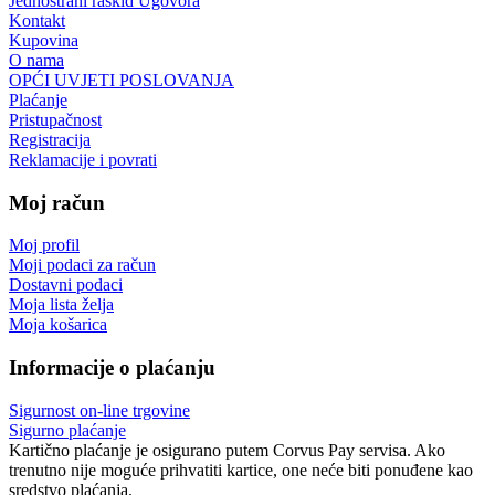
Jednostrani raskid Ugovora
Kontakt
Kupovina
O nama
OPĆI UVJETI POSLOVANJA
Plaćanje
Pristupačnost
Registracija
Reklamacije i povrati
Moj račun
Moj profil
Moji podaci za račun
Dostavni podaci
Moja lista želja
Moja košarica
Informacije o plaćanju
Sigurnost on-line trgovine
Sigurno plaćanje
Kartično plaćanje je osigurano putem Corvus Pay servisa. Ako
trenutno nije moguće prihvatiti kartice, one neće biti ponuđene kao
sredstvo plaćanja.