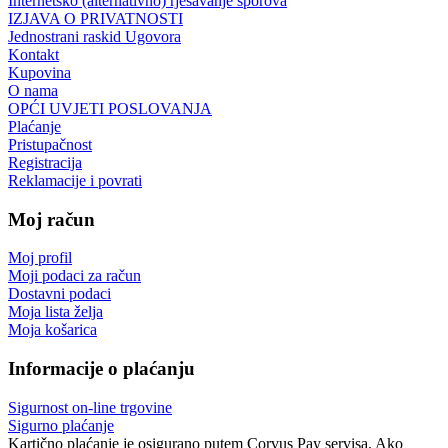
Internetsko (alternativno) rješavanje sporova
IZJAVA O PRIVATNOSTI
Jednostrani raskid Ugovora
Kontakt
Kupovina
O nama
OPĆI UVJETI POSLOVANJA
Plaćanje
Pristupačnost
Registracija
Reklamacije i povrati
Moj račun
Moj profil
Moji podaci za račun
Dostavni podaci
Moja lista želja
Moja košarica
Informacije o plaćanju
Sigurnost on-line trgovine
Sigurno plaćanje
Kartično plaćanje je osigurano putem Corvus Pay servisa. Ako