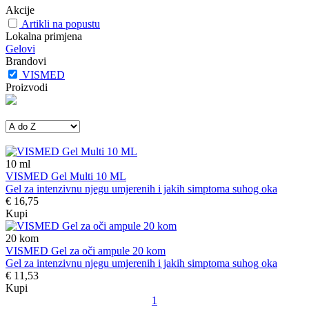
Akcije
Artikli na popustu
Lokalna primjena
Gelovi
Brandovi
VISMED
Proizvodi
10
ml
VISMED Gel Multi 10 ML
Gel za intenzivnu njegu umjerenih i jakih simptoma suhog oka
€ 16,75
Kupi
20
kom
VISMED Gel za oči ampule 20 kom
Gel za intenzivnu njegu umjerenih i jakih simptoma suhog oka
€ 11,53
Kupi
1