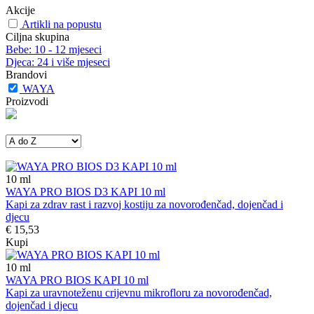
Akcije
Artikli na popustu
Ciljna skupina
Bebe: 10 - 12 mjeseci
Djeca: 24 i više mjeseci
Brandovi
WAYA
Proizvodi
10
ml
WAYA PRO BIOS D3 KAPI 10 ml
Kapi za zdrav rast i razvoj kostiju za novorođenčad, dojenčad i
djecu
€ 15,53
Kupi
10
ml
WAYA PRO BIOS KAPI 10 ml
Kapi za uravnoteženu crijevnu mikrofloru za novorođenčad,
dojenčad i djecu