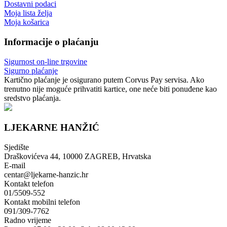
Dostavni podaci
Moja lista želja
Moja košarica
Informacije o plaćanju
Sigurnost on-line trgovine
Sigurno plaćanje
Kartično plaćanje je osigurano putem Corvus Pay servisa. Ako
trenutno nije moguće prihvatiti kartice, one neće biti ponuđene kao
sredstvo plaćanja.
LJEKARNE HANŽIĆ
Sjedište
Draškovićeva 44, 10000 ZAGREB, Hrvatska
E-mail
centar@ljekarne-hanzic.hr
Kontakt telefon
01/5509-552
Kontakt mobilni telefon
091/309-7762
Radno vrijeme