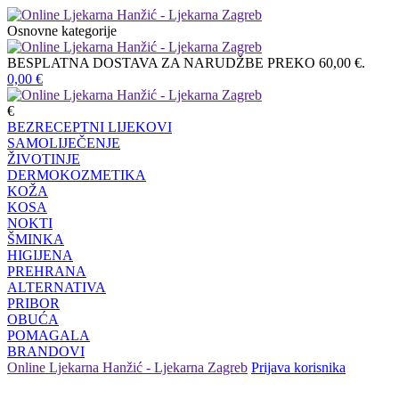
Osnovne kategorije
BESPLATNA DOSTAVA ZA NARUDŽBE PREKO 60,00 €.
0,00
€
€
BEZRECEPTNI LIJEKOVI
SAMOLIJEČENJE
ŽIVOTINJE
DERMOKOZMETIKA
KOŽA
KOSA
NOKTI
ŠMINKA
HIGIJENA
PREHRANA
ALTERNATIVA
PRIBOR
OBUĆA
POMAGALA
BRANDOVI
Online Ljekarna Hanžić - Ljekarna Zagreb
Prijava korisnika