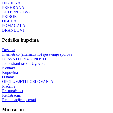
HIGIJENA
PREHRANA
ALTERNATIVA
PRIBOR
OBUĆA
POMAGALA
BRANDOVI
Podrška kupcima
Dostava
Internetsko (alternativno) rješavanje sporova
IZJAVA O PRIVATNOSTI
Jednostrani raskid Ugovora
Kontakt
Kupovina
O nama
OPĆI UVJETI POSLOVANJA
Plaćanje
Pristupačnost
Registracija
Reklamacije i povrati
Moj račun