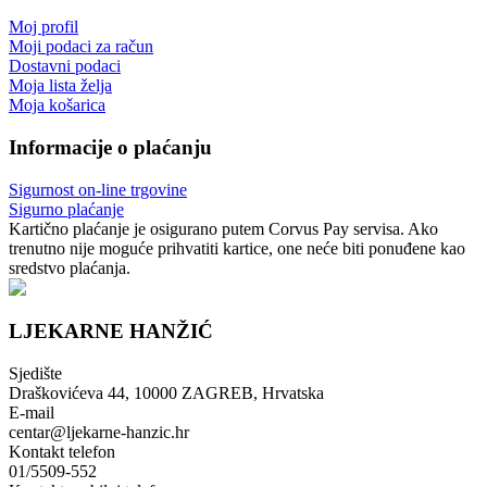
Moj profil
Moji podaci za račun
Dostavni podaci
Moja lista želja
Moja košarica
Informacije o plaćanju
Sigurnost on-line trgovine
Sigurno plaćanje
Kartično plaćanje je osigurano putem Corvus Pay servisa. Ako
trenutno nije moguće prihvatiti kartice, one neće biti ponuđene kao
sredstvo plaćanja.
LJEKARNE HANŽIĆ
Sjedište
Draškovićeva 44, 10000 ZAGREB, Hrvatska
E-mail
centar@ljekarne-hanzic.hr
Kontakt telefon
01/5509-552