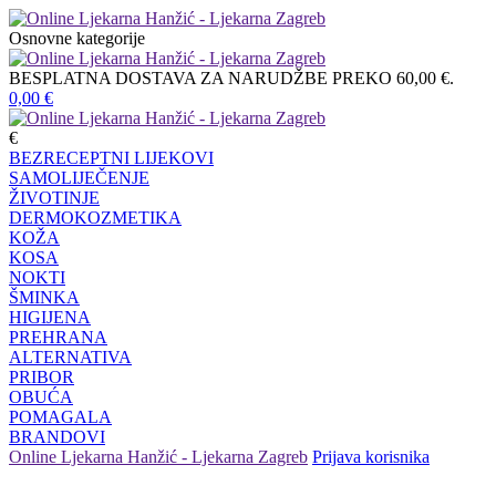
Osnovne kategorije
BESPLATNA DOSTAVA ZA NARUDŽBE PREKO 60,00 €.
0,00
€
€
BEZRECEPTNI LIJEKOVI
SAMOLIJEČENJE
ŽIVOTINJE
DERMOKOZMETIKA
KOŽA
KOSA
NOKTI
ŠMINKA
HIGIJENA
PREHRANA
ALTERNATIVA
PRIBOR
OBUĆA
POMAGALA
BRANDOVI
Online Ljekarna Hanžić - Ljekarna Zagreb
Prijava korisnika