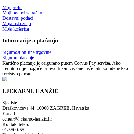
Moj profil
Moji podaci za račun
Dostavni podaci
Moja lista želja
Moja košarica
Informacije o plaćanju
Sigurnost on-line trgovine
Sigurno plaćanje
Kartično plaćanje je osigurano putem Corvus Pay servisa. Ako
trenutno nije moguće prihvatiti kartice, one neće biti ponuđene kao
sredstvo plaćanja.
LJEKARNE HANŽIĆ
Sjedište
Draškovićeva 44, 10000 ZAGREB, Hrvatska
E-mail
centar@ljekarne-hanzic.hr
Kontakt telefon
01/5509-552