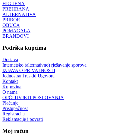
HIGIJENA
PREHRANA
ALTERNATIVA
PRIBOR
OBUĆA
POMAGALA
BRANDOVI
Podrška kupcima
Dostava
Internetsko (alternativno) rješavanje sporova
IZJAVA O PRIVATNOSTI
Jednostrani raskid Ugovora
Kontakt
Kupovina
O nama
OPĆI UVJETI POSLOVANJA
Plaćanje
Pristupačnost
Registracija
Reklamacije i povrati
Moj račun