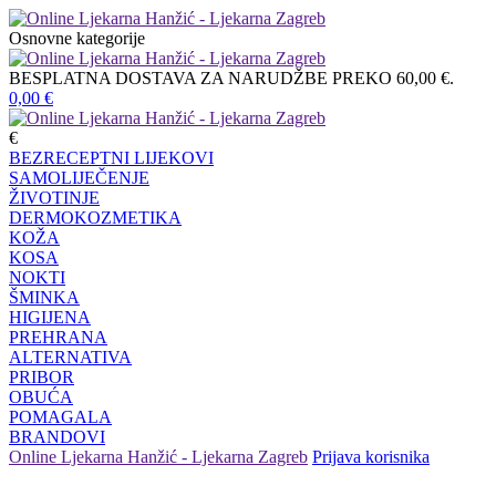
Osnovne kategorije
BESPLATNA DOSTAVA ZA NARUDŽBE PREKO 60,00 €.
0,00
€
€
BEZRECEPTNI LIJEKOVI
SAMOLIJEČENJE
ŽIVOTINJE
DERMOKOZMETIKA
KOŽA
KOSA
NOKTI
ŠMINKA
HIGIJENA
PREHRANA
ALTERNATIVA
PRIBOR
OBUĆA
POMAGALA
BRANDOVI
Online Ljekarna Hanžić - Ljekarna Zagreb
Prijava korisnika