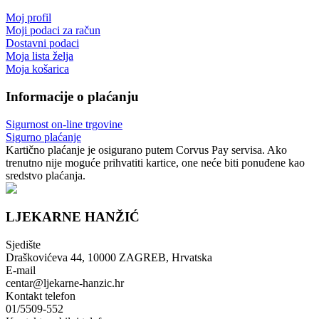
Moj profil
Moji podaci za račun
Dostavni podaci
Moja lista želja
Moja košarica
Informacije o plaćanju
Sigurnost on-line trgovine
Sigurno plaćanje
Kartično plaćanje je osigurano putem Corvus Pay servisa. Ako
trenutno nije moguće prihvatiti kartice, one neće biti ponuđene kao
sredstvo plaćanja.
LJEKARNE HANŽIĆ
Sjedište
Draškovićeva 44, 10000 ZAGREB, Hrvatska
E-mail
centar@ljekarne-hanzic.hr
Kontakt telefon
01/5509-552