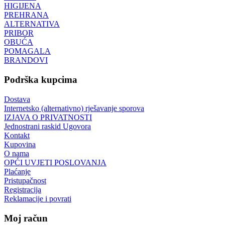
HIGIJENA
PREHRANA
ALTERNATIVA
PRIBOR
OBUĆA
POMAGALA
BRANDOVI
Podrška kupcima
Dostava
Internetsko (alternativno) rješavanje sporova
IZJAVA O PRIVATNOSTI
Jednostrani raskid Ugovora
Kontakt
Kupovina
O nama
OPĆI UVJETI POSLOVANJA
Plaćanje
Pristupačnost
Registracija
Reklamacije i povrati
Moj račun