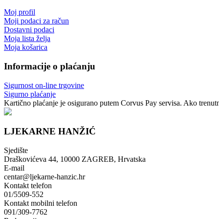
Moj profil
Moji podaci za račun
Dostavni podaci
Moja lista želja
Moja košarica
Informacije o plaćanju
Sigurnost on-line trgovine
Sigurno plaćanje
Kartično plaćanje je osigurano putem Corvus Pay servisa. Ako trenutno
LJEKARNE HANŽIĆ
Sjedište
Draškovićeva 44, 10000 ZAGREB, Hrvatska
E-mail
centar@ljekarne-hanzic.hr
Kontakt telefon
01/5509-552
Kontakt mobilni telefon
091/309-7762