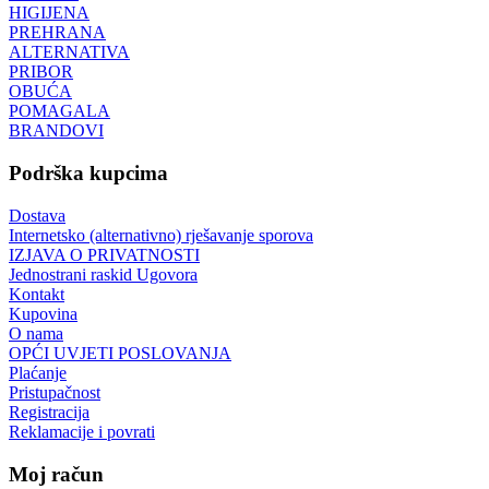
HIGIJENA
PREHRANA
ALTERNATIVA
PRIBOR
OBUĆA
POMAGALA
BRANDOVI
Podrška kupcima
Dostava
Internetsko (alternativno) rješavanje sporova
IZJAVA O PRIVATNOSTI
Jednostrani raskid Ugovora
Kontakt
Kupovina
O nama
OPĆI UVJETI POSLOVANJA
Plaćanje
Pristupačnost
Registracija
Reklamacije i povrati
Moj račun