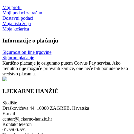
Moj profil
Moji podaci za račun
Dostavni podaci
Moja lista želja
Moja košarica
Informacije o plaćanju
Sigurnost on-line trgovine
Sigurno plaćanje
Kartično plaćanje je osigurano putem Corvus Pay servisa. Ako
trenutno nije moguće prihvatiti kartice, one neće biti ponuđene kao
sredstvo plaćanja.
LJEKARNE HANŽIĆ
Sjedište
Draškovićeva 44, 10000 ZAGREB, Hrvatska
E-mail
centar@ljekarne-hanzic.hr
Kontakt telefon
01/5509-552