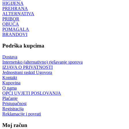
HIGIJENA
PREHRANA
ALTERNATIVA
PRIBOR
OBUĆA
POMAGALA
BRANDOVI
Podrška kupcima
Dostava
Internetsko (alternativno) rješavanje sporova
IZJAVA O PRIVATNOSTI
Jednostrani raskid Ugovora
Kontakt
Kupovina
O nama
OPĆI UVJETI POSLOVANJA
Plaćanje
Pristupačnost
Registracija
Reklamacije i povrati
Moj račun