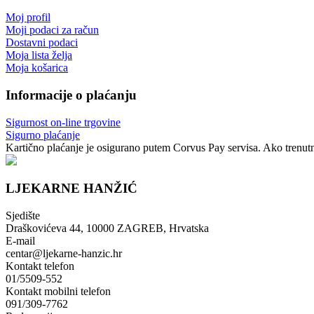
Moj profil
Moji podaci za račun
Dostavni podaci
Moja lista želja
Moja košarica
Informacije o plaćanju
Sigurnost on-line trgovine
Sigurno plaćanje
Kartično plaćanje je osigurano putem Corvus Pay servisa. Ako trenutno
LJEKARNE HANŽIĆ
Sjedište
Draškovićeva 44, 10000 ZAGREB, Hrvatska
E-mail
centar@ljekarne-hanzic.hr
Kontakt telefon
01/5509-552
Kontakt mobilni telefon
091/309-7762