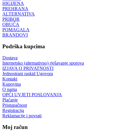
HIGIJENA
PREHRANA
ALTERNATIVA
PRIBOR
OBUĆA
POMAGALA
BRANDOVI
Podrška kupcima
Dostava
Internetsko (alternativno) rješavanje sporova
IZJAVA O PRIVATNOSTI
Jednostrani raskid Ugovora
Kontakt
Kupovina
O nama
OPĆI UVJETI POSLOVANJA
Plaćanje
Pristupačnost
Registracija
Reklamacije i povrati
Moj račun