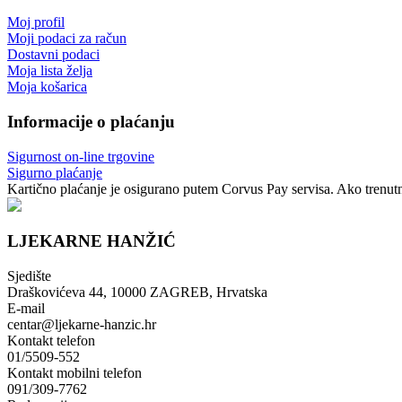
Moj profil
Moji podaci za račun
Dostavni podaci
Moja lista želja
Moja košarica
Informacije o plaćanju
Sigurnost on-line trgovine
Sigurno plaćanje
Kartično plaćanje je osigurano putem Corvus Pay servisa. Ako trenutno
LJEKARNE HANŽIĆ
Sjedište
Draškovićeva 44, 10000 ZAGREB, Hrvatska
E-mail
centar@ljekarne-hanzic.hr
Kontakt telefon
01/5509-552
Kontakt mobilni telefon
091/309-7762