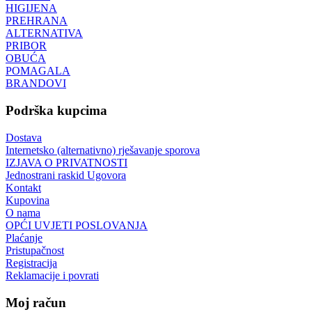
HIGIJENA
PREHRANA
ALTERNATIVA
PRIBOR
OBUĆA
POMAGALA
BRANDOVI
Podrška kupcima
Dostava
Internetsko (alternativno) rješavanje sporova
IZJAVA O PRIVATNOSTI
Jednostrani raskid Ugovora
Kontakt
Kupovina
O nama
OPĆI UVJETI POSLOVANJA
Plaćanje
Pristupačnost
Registracija
Reklamacije i povrati
Moj račun