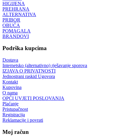
HIGIJENA
PREHRANA
ALTERNATIVA
PRIBOR
OBUĆA
POMAGALA
BRANDOVI
Podrška kupcima
Dostava
Internetsko (alternativno) rješavanje sporova
IZJAVA O PRIVATNOSTI
Jednostrani raskid Ugovora
Kontakt
Kupovina
O nama
OPĆI UVJETI POSLOVANJA
Plaćanje
Pristupačnost
Registracija
Reklamacije i povrati
Moj račun