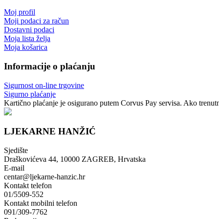
Moj profil
Moji podaci za račun
Dostavni podaci
Moja lista želja
Moja košarica
Informacije o plaćanju
Sigurnost on-line trgovine
Sigurno plaćanje
Kartično plaćanje je osigurano putem Corvus Pay servisa. Ako trenutno
LJEKARNE HANŽIĆ
Sjedište
Draškovićeva 44, 10000 ZAGREB, Hrvatska
E-mail
centar@ljekarne-hanzic.hr
Kontakt telefon
01/5509-552
Kontakt mobilni telefon
091/309-7762