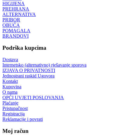
HIGIJENA
PREHRANA
ALTERNATIVA
PRIBOR
OBUĆA
POMAGALA
BRANDOVI
Podrška kupcima
Dostava
Internetsko (alternativno) rješavanje sporova
IZJAVA O PRIVATNOSTI
Jednostrani raskid Ugovora
Kontakt
Kupovina
O nama
OPĆI UVJETI POSLOVANJA
Plaćanje
Pristupačnost
Registracija
Reklamacije i povrati
Moj račun