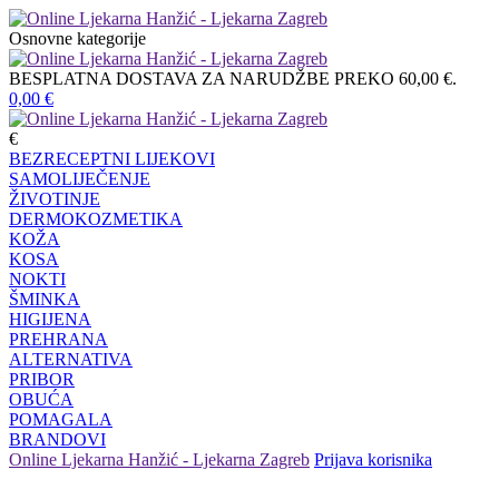
Osnovne kategorije
BESPLATNA DOSTAVA ZA NARUDŽBE PREKO 60,00 €.
0,00
€
€
BEZRECEPTNI LIJEKOVI
SAMOLIJEČENJE
ŽIVOTINJE
DERMOKOZMETIKA
KOŽA
KOSA
NOKTI
ŠMINKA
HIGIJENA
PREHRANA
ALTERNATIVA
PRIBOR
OBUĆA
POMAGALA
BRANDOVI
Online Ljekarna Hanžić - Ljekarna Zagreb
Prijava korisnika