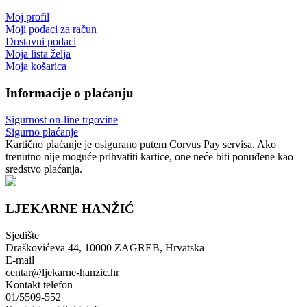
Moj profil
Moji podaci za račun
Dostavni podaci
Moja lista želja
Moja košarica
Informacije o plaćanju
Sigurnost on-line trgovine
Sigurno plaćanje
Kartično plaćanje je osigurano putem Corvus Pay servisa. Ako
trenutno nije moguće prihvatiti kartice, one neće biti ponuđene kao
sredstvo plaćanja.
LJEKARNE HANŽIĆ
Sjedište
Draškovićeva 44, 10000 ZAGREB, Hrvatska
E-mail
centar@ljekarne-hanzic.hr
Kontakt telefon
01/5509-552