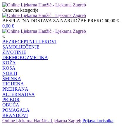
Osnovne kategorije
BESPLATNA DOSTAVA ZA NARUDŽBE PREKO 60,00 €.
0,00
€
€
BEZRECEPTNI LIJEKOVI
SAMOLIJEČENJE
ŽIVOTINJE
DERMOKOZMETIKA
KOŽA
KOSA
NOKTI
ŠMINKA
HIGIJENA
PREHRANA
ALTERNATIVA
PRIBOR
OBUĆA
POMAGALA
BRANDOVI
Online Ljekarna Hanžić - Ljekarna Zagreb
Prijava korisnika