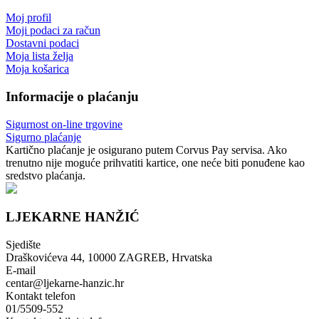
Moj profil
Moji podaci za račun
Dostavni podaci
Moja lista želja
Moja košarica
Informacije o plaćanju
Sigurnost on-line trgovine
Sigurno plaćanje
Kartično plaćanje je osigurano putem Corvus Pay servisa. Ako
trenutno nije moguće prihvatiti kartice, one neće biti ponuđene kao
sredstvo plaćanja.
LJEKARNE HANŽIĆ
Sjedište
Draškovićeva 44, 10000 ZAGREB, Hrvatska
E-mail
centar@ljekarne-hanzic.hr
Kontakt telefon
01/5509-552