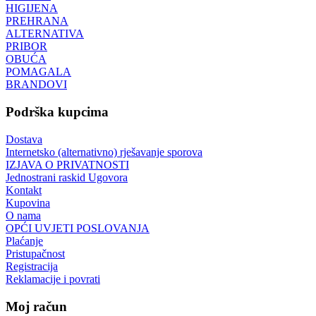
HIGIJENA
PREHRANA
ALTERNATIVA
PRIBOR
OBUĆA
POMAGALA
BRANDOVI
Podrška kupcima
Dostava
Internetsko (alternativno) rješavanje sporova
IZJAVA O PRIVATNOSTI
Jednostrani raskid Ugovora
Kontakt
Kupovina
O nama
OPĆI UVJETI POSLOVANJA
Plaćanje
Pristupačnost
Registracija
Reklamacije i povrati
Moj račun