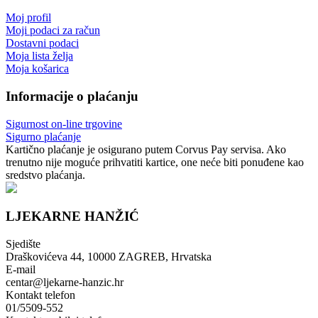
Moj profil
Moji podaci za račun
Dostavni podaci
Moja lista želja
Moja košarica
Informacije o plaćanju
Sigurnost on-line trgovine
Sigurno plaćanje
Kartično plaćanje je osigurano putem Corvus Pay servisa. Ako
trenutno nije moguće prihvatiti kartice, one neće biti ponuđene kao
sredstvo plaćanja.
LJEKARNE HANŽIĆ
Sjedište
Draškovićeva 44, 10000 ZAGREB, Hrvatska
E-mail
centar@ljekarne-hanzic.hr
Kontakt telefon
01/5509-552