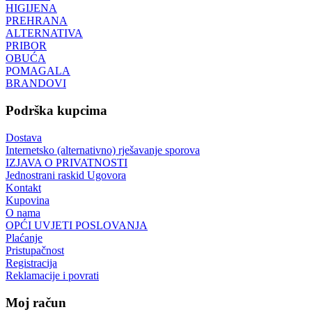
HIGIJENA
PREHRANA
ALTERNATIVA
PRIBOR
OBUĆA
POMAGALA
BRANDOVI
Podrška kupcima
Dostava
Internetsko (alternativno) rješavanje sporova
IZJAVA O PRIVATNOSTI
Jednostrani raskid Ugovora
Kontakt
Kupovina
O nama
OPĆI UVJETI POSLOVANJA
Plaćanje
Pristupačnost
Registracija
Reklamacije i povrati
Moj račun