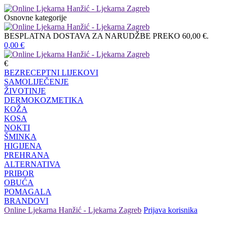
Osnovne kategorije
BESPLATNA DOSTAVA ZA NARUDŽBE PREKO 60,00 €.
0,00
€
€
BEZRECEPTNI LIJEKOVI
SAMOLIJEČENJE
ŽIVOTINJE
DERMOKOZMETIKA
KOŽA
KOSA
NOKTI
ŠMINKA
HIGIJENA
PREHRANA
ALTERNATIVA
PRIBOR
OBUĆA
POMAGALA
BRANDOVI
Online Ljekarna Hanžić - Ljekarna Zagreb
Prijava korisnika