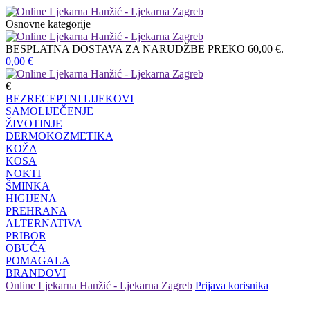
Osnovne kategorije
BESPLATNA DOSTAVA ZA NARUDŽBE PREKO 60,00 €.
0,00
€
€
BEZRECEPTNI LIJEKOVI
SAMOLIJEČENJE
ŽIVOTINJE
DERMOKOZMETIKA
KOŽA
KOSA
NOKTI
ŠMINKA
HIGIJENA
PREHRANA
ALTERNATIVA
PRIBOR
OBUĆA
POMAGALA
BRANDOVI
Online Ljekarna Hanžić - Ljekarna Zagreb
Prijava korisnika