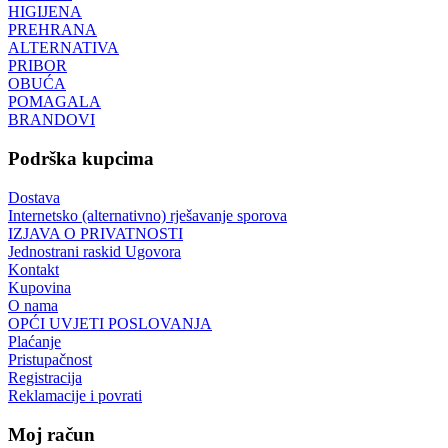
HIGIJENA
PREHRANA
ALTERNATIVA
PRIBOR
OBUĆA
POMAGALA
BRANDOVI
Podrška kupcima
Dostava
Internetsko (alternativno) rješavanje sporova
IZJAVA O PRIVATNOSTI
Jednostrani raskid Ugovora
Kontakt
Kupovina
O nama
OPĆI UVJETI POSLOVANJA
Plaćanje
Pristupačnost
Registracija
Reklamacije i povrati
Moj račun