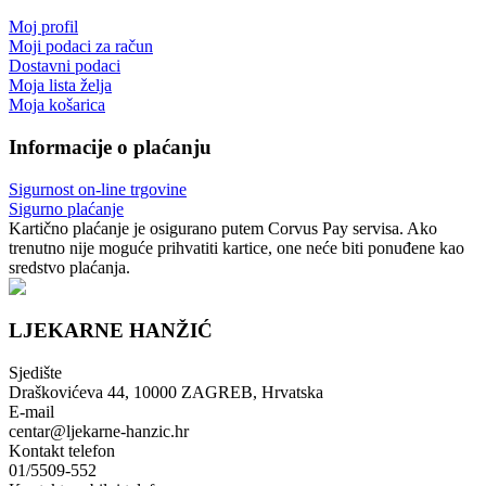
Moj profil
Moji podaci za račun
Dostavni podaci
Moja lista želja
Moja košarica
Informacije o plaćanju
Sigurnost on-line trgovine
Sigurno plaćanje
Kartično plaćanje je osigurano putem Corvus Pay servisa. Ako
trenutno nije moguće prihvatiti kartice, one neće biti ponuđene kao
sredstvo plaćanja.
LJEKARNE HANŽIĆ
Sjedište
Draškovićeva 44, 10000 ZAGREB, Hrvatska
E-mail
centar@ljekarne-hanzic.hr
Kontakt telefon
01/5509-552